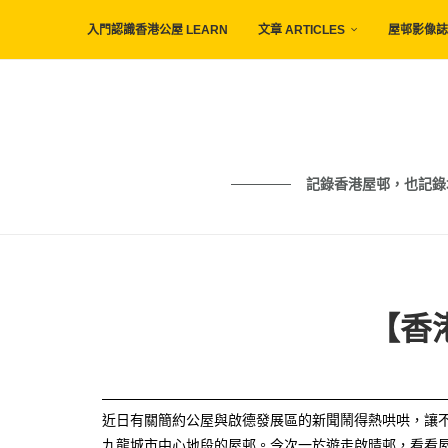
入門認識香港公屋 LEARN
文章 ARTICLES
屋邨影像誌 
記錄香港屋邨，也記錄城市與人的痕
【香
近日有關簡約公屋與啟德發展區的新聞鬧得熱哄哄，讓
九龍城市中心地段的屋邨。今次一於遊走啟晴邨，看看