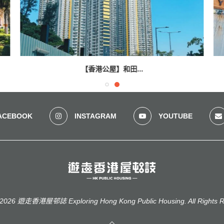
【香港公屋】和田...
ACEBOOK
INSTAGRAM
YOUTUBE
2026 遊走香港屋邨誌 Exploring Hong Kong Public Housing. All Rights R