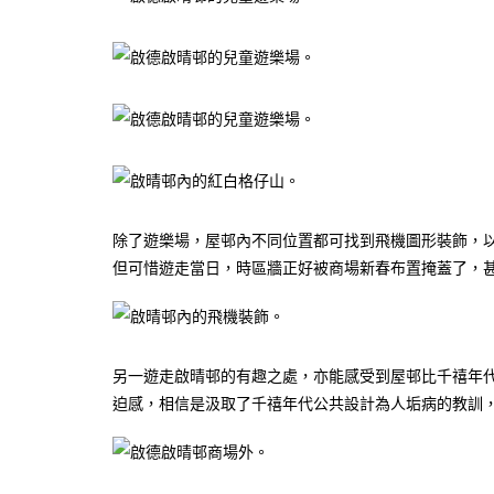
除了遊樂場，屋邨內不同位置都可找到飛機圖形裝飾，
但可惜遊走當日，時區牆正好被商場新春布置掩蓋了，
另一遊走啟晴邨的有趣之處，亦能感受到屋邨比千禧年
迫感，相信是汲取了千禧年代公共設計為人垢病的教訓