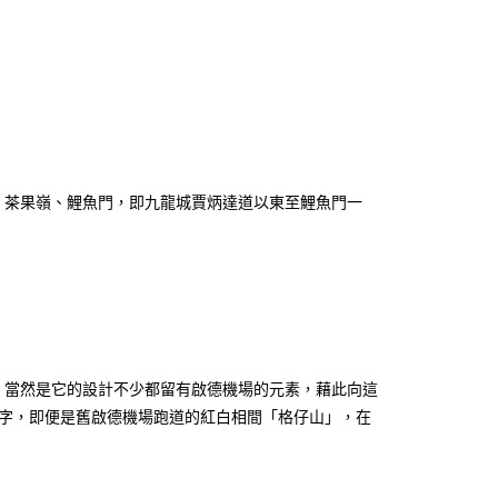
。
、茶果嶺、鯉魚門，即九龍城賈炳達道以東至鯉魚門一
點，當然是它的設計不少都留有啟德機場的元素，藉此向這
數字，即便是舊啟德機場跑道的紅白相間「格仔山」，在