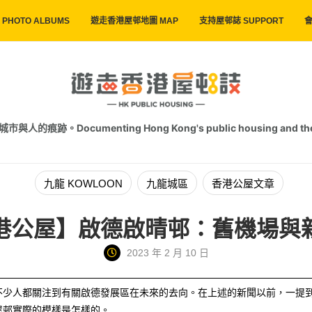
PHOTO ALBUMS
遊走香港屋邨地圖 MAP
支持屋邨誌 SUPPORT
會
跡。Documenting Hong Kong's public housing and the trac
九龍 KOWLOON
九龍城區
香港公屋文章
港公屋】啟德啟晴邨：舊機場與
2023 年 2 月 10 日
不少人都關注到有關啟德發展區在未來的去向。在上述的新聞以前，一提
屋邨實際的模樣是怎樣的。