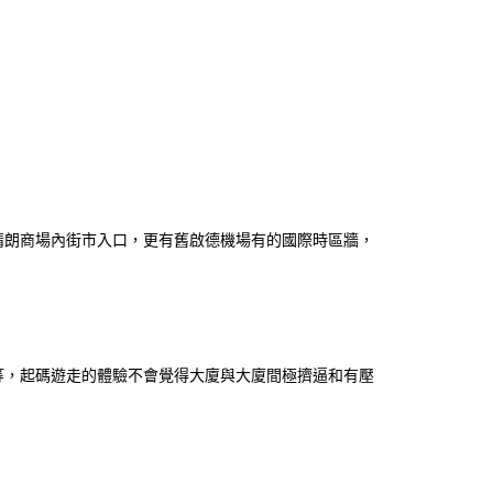
晴朗商場內街市入口，更有舊啟德機場有的國際時區牆，
等，起碼遊走的體驗不會覺得大廈與大廈間極擠逼和有壓