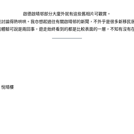
啟德啟晴邨部分大廈外就有這些舊相片可觀賞。
並討論得熱哄哄。我亦想起過往有關啟晴邨的新聞，不外乎是很多新移民
的體驗可說是兩回事，遊走始終看到的都是比較表面的一層，不知有沒有
、悅晴樓