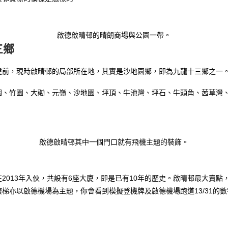
啟德啟晴邨的晴朗商場與公園一帶。
三鄉
建前，現時啟晴邨的局部所在地，其實是沙地園鄉，即為九龍十三鄉之一
圍、竹園、大磡、元嶺、沙地園、坪頂、牛池灣、坪石、牛頭角、茜草灣
啟德啟晴邨其中一個門口就有飛機主題的裝飾。
2013年入伙，共設有6座大廈，即是已有10年的歷史。啟晴邨最大賣
梯亦以啟德機場為主題，你會看到模擬登機牌及啟德機場跑道13/31的