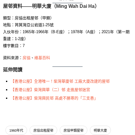
屋邨資料——明華大廈（Ming Wah Dai Ha）
類型：房協出租屋邨（甲類）
地點：筲箕灣亞公岩道1-25號
入伙年份：1965年-1966年（B-E座）；1978年（A座）；2021年（第一期
重建：1-2座）
樓宇數目：7
資料來源：
房協
、
維基百科
延伸閱讀
【香港公屋】全港唯一！柴灣華廈邨 工廠大廈改建的屋邨
【香港公屋】柴灣興華（二）邨 走進屋邨迷宮
【香港公屋】柴灣興民邨 高處不勝寒的「三支香」
1960年代
房協出租屋邨
房協甲類屋邨
明華大廈