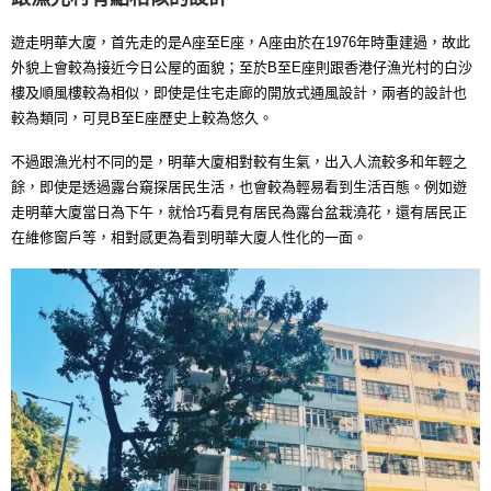
遊走明華大廈，首先走的是A座至E座，A座由於在1976年時重建過，故此
外貌上會較為接近今日公屋的面貌；至於B至E座則跟香港仔漁光村的白沙
樓及順風樓較為相似，即使是住宅走廊的開放式通風設計，兩者的設計也
較為類同，可見B至E座歷史上較為悠久。
不過跟漁光村不同的是，明華大廈相對較有生氣，出入人流較多和年輕之
餘，即使是透過露台窺探居民生活，也會較為輕易看到生活百態。例如遊
走明華大廈當日為下午，就恰巧看見有居民為露台盆栽澆花，還有居民正
在維修窗戶等，相對感更為看到明華大廈人性化的一面。