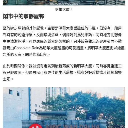
明華大廈。
鬧市中的寧靜屋邨
至於遊走屋邨的其他感覺，主要是明華大廈話雖位於市區，但沒有一般屋
邨時有的污煙漳氣，反而環境清幽，偶爾聽到鳥兒細語，同時地方比想像
中更清潔乾淨，可見居民的質素是怎樣的。另外較為難忘的是屋邨內不難
發現由Chocolate Rain為明華大廈繪畫的可愛牆畫，將明華大廈歷史以繪畫
告訴給大家，同時作為印記。
由於時間關係，我並沒有走訪到最新落成的新明華大廈，同時亦見重建工
程已經展開。但願居民可有更佳的生活環境，還有好好珍惜這片筲箕灣樂
土吧。