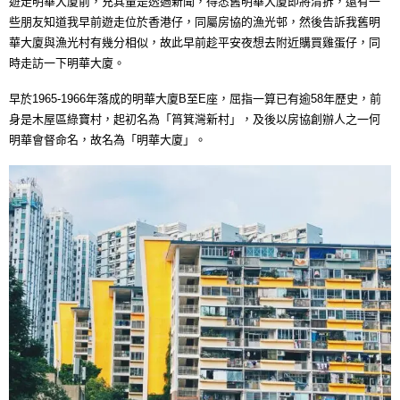
遊走明華大廈前，充其量是透過新聞，得悉舊明華大廈即將清拆，還有一
些朋友知道我早前遊走位於香港仔，同屬房協的漁光邨，然後告訴我舊明
華大廈與漁光村有幾分相似，故此早前趁平安夜想去附近購買雞蛋仔，同
時走訪一下明華大廈。
早於1965-1966年落成的明華大廈B至E座，屈指一算已有逾58年歷史，前
身是木屋區綠寶村，起初名為「筲箕灣新村」，及後以房協創辦人之一何
明華會督命名，故名為「明華大廈」。