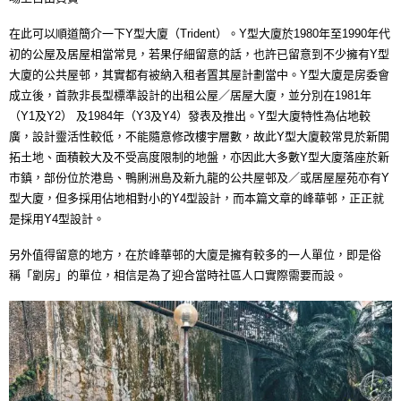
在此可以順道簡介一下Y型大廈（Trident）。Y型大廈於1980年至1990年代
初的公屋及居屋相當常見，若果仔細留意的話，也許已留意到不少擁有Y型
大廈的公共屋邨，其實都有被納入租者置其屋計劃當中。Y型大廈是房委會
成立後，首款非長型標準設計的出租公屋／居屋大廈，並分別在1981年
（Y1及Y2） 及1984年（Y3及Y4）發表及推出。Y型大廈特性為佔地較
廣，設計靈活性較低，不能隨意修改樓宇層數，故此Y型大廈較常見於新開
拓土地、面積較大及不受高度限制的地盤，亦因此大多數Y型大廈落座於新
市鎮，部份位於港島、鴨脷洲島及新九龍的公共屋邨及／或居屋屋苑亦有Y
型大廈，但多採用佔地相對小的Y4型設計，而本篇文章的峰華邨，正正就
是採用Y4型設計。
另外值得留意的地方，在於峰華邨的大廈是擁有較多的一人單位，即是俗
稱「劏房」的單位，相信是為了迎合當時社區人口實際需要而設。