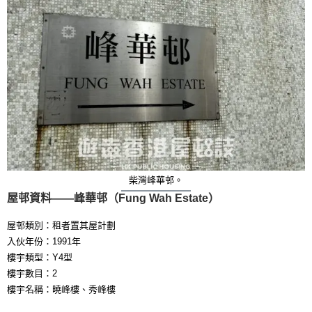
柴灣峰華邨。
屋邨資料——峰華邨（Fung Wah Estate）
屋邨類別：租者置其屋計劃
入伙年份：1991年
樓宇類型：Y4型
樓宇數目：2
樓宇名稱：曉峰樓、秀峰樓