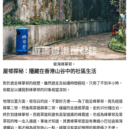
柴灣峰華邨。
屋邨探秘：隱藏在香港山谷中的社區生活
對於遊走峰華邨的經歷，雖然遊走及拍攝時間極短，只用了不到半小時，
但都足以讓我對峰華邨的印象相當深刻。
地理位置方面，很坦白的說，不算好方便——為了踏足峰華邨，我先經過
興華二邨，然後再穿過興華二邨，緩緩的走過翡翠道，走約10分鐘左右，
終於到達峰華邨。而翡翠道和建有高架道路的峰霞道，亦成為峰華邨及景
翠苑的唯一出入通道。事後才知道，其實峰華邨是設有專綫小巴往返柴灣
港鐵站，那才稍為感到放心一點，總算沒有當初預想的那麼極之不便。