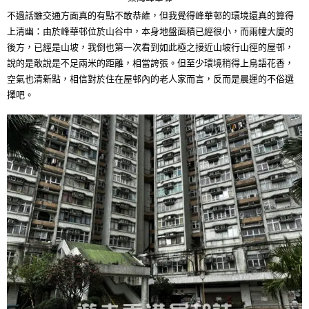
不過話雖交通方面真的有點不敢恭維，但我覺得峰華邨的環境還真的算得
上清幽：由於峰華邨位於山谷中，本身地盤面積已經很小，而兩幢大廈的
後方，已經是山坡，我倒也第一次看到如此極之接近山坡行山徑的屋邨，
說的是敢說是不足兩米的距離，相當誇張。但至少環境稍得上鳥語花香，
空氣也清新點，相信對於住在屋邨內的老人家而言，反而是晨運的不俗選
擇吧。