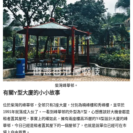
柴灣峰華邨。
有關Y型大廈的小小故事
位於柴灣的峰華邨，全邨只有2座大廈，分別為曉峰樓和秀峰樓，並早於
1991年就落成入伙了。一看到峰華邨的外型為Y型，心想應該好大機會都是
租者置其屋吧，事實上的確如此，擁有兩座樓高35層的Y4型設計大廈的峰
華邨，今日已經是租者置其屋下的一個屋邨了，也就是說單位已經可在市
場上自由買賣。