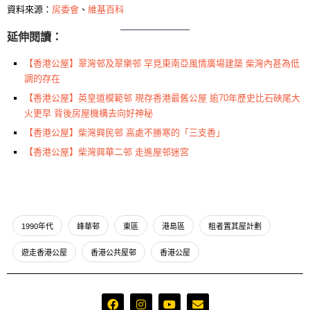
資料來源：
房委會
、
維基百科
延伸閱讀：
【香港公屋】翠灣邨及翠樂邨 罕見東南亞風情廣場建築 柴灣內甚為低
調的存在
【香港公屋】英皇道模範邨 現存香港最舊公屋 逾70年歷史比石硤尾大
火更早 背後房屋機構去向好神秘
【香港公屋】柴灣興民邨 高處不勝寒的「三支香」
【香港公屋】柴灣興華二邨 走進屋邨迷宮
1990年代
峰華邨
東區
港島區
租者置其屋計劃
遊走香港公屋
香港公共屋邨
香港公屋