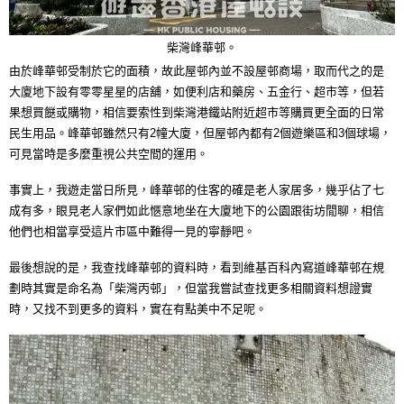
柴灣峰華邨。
由於峰華邨受制於它的面積，故此屋邨內並不設屋邨商場，取而代之的是
大廈地下設有零零星星的店舖，如便利店和藥房、五金行、超市等，但若
果想買餸或購物，相信要索性到柴灣港鐵站附近超市等購買更全面的日常
民生用品。峰華邨雖然只有2幢大廈，但屋邨內都有2個遊樂區和3個球場，
可見當時是多麼重視公共空間的運用。
事實上，我遊走當日所見，峰華邨的住客的確是老人家居多，幾乎佔了七
成有多，眼見老人家們如此愜意地坐在大廈地下的公園跟街坊閒聊，相信
他們也相當享受這片市區中難得一見的寧靜吧。
最後想說的是，我查找峰華邨的資料時，看到維基百科內寫道峰華邨在規
劃時其實是命名為「柴灣丙邨」，但當我嘗試查找更多相關資料想證實
時，又找不到更多的資料，實在有點美中不足呢。