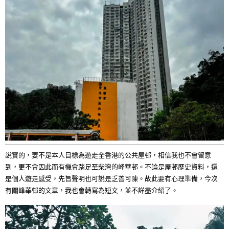
說實的，要不是本人目標為遊走全香港的公共屋邨，相信我也不會留意
到，更不會因此而有機會踏足至柴灣的峰華邨。不論是屋邨歷史資料，還
是個人遊走感受，先旨聲明也可說是乏善可陳。故此要有心理準備，今次
有關峰華邨的文章，我也會轉寫為短文，並不詳盡介紹了。