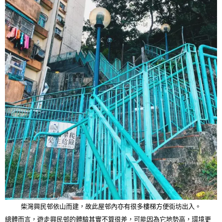
柴灣興民邨依山而建，故此屋邨內亦有很多樓梯方便街坊出入。
總體而言，遊走興民邨的體驗其實不算很差，可能因為它地勢高，環境更