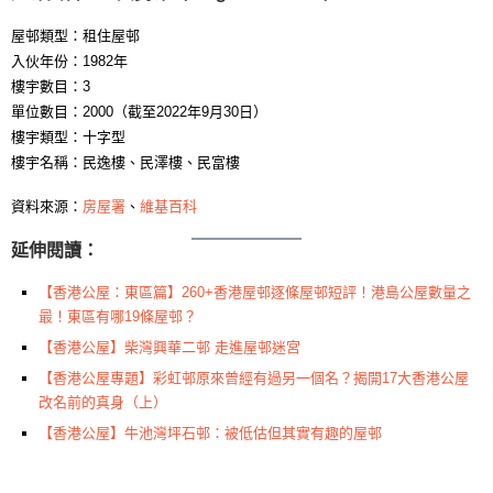
屋邨類型：租住屋邨
入伙年份：1982年
樓宇數目：3
單位數目：2000（截至2022年9月30日）
樓宇類型：十字型
樓宇名稱：民逸樓、民澤樓、民富樓
資料來源：
房屋署
、
維基百科
延伸閱讀：
【香港公屋：東區篇】260+香港屋邨逐條屋邨短評！港島公屋數量之
最！東區有哪19條屋邨？
【香港公屋】柴灣興華二邨 走進屋邨迷宮
【香港公屋專題】彩虹邨原來曾經有過另一個名？揭開17大香港公屋
改名前的真身（上）
【香港公屋】牛池灣坪石邨：被低估但其實有趣的屋邨