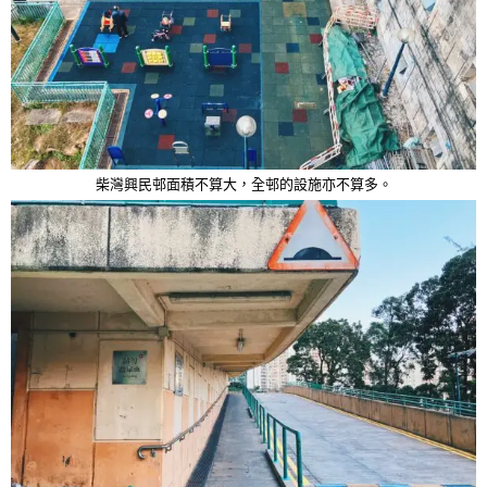
柴灣興民邨面積不算大，全邨的設施亦不算多。