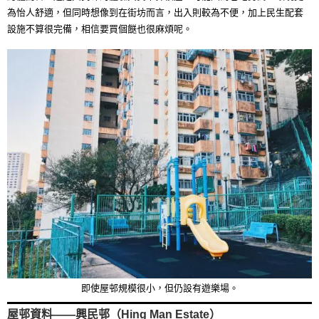
為怡人舒適，但同時想像到在街坊而言，出入則較為不便，加上民生配套
設施不算很完備，相信要買個餸也很麻煩呢。
即使屋邨規模很小，但仍設有遊樂場。
屋邨資料——興民邨（Hing Man Estate）