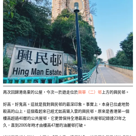
再次回歸港島東的公屋，今次一於遊走位於
興華（二）邨
上方的興民邨。
好高，好鬼高。這就是我對興民邨的最深印象。事實上，本身已位處地勢
較高的山上，這個看起來已經尤如高聳入雲的興民邨，原來是香港第一個
樓高超過40層的公共屋邨，它更曾保持全港最高公共屋邨記錄達23年之
久，直到2005年時才由樓高47層的油麗邨打破。