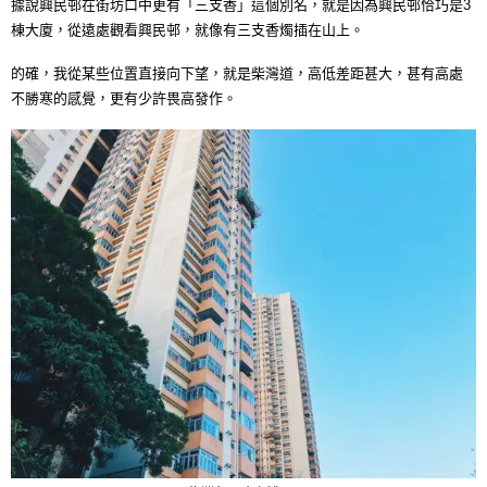
據說興民邨在街坊口中更有「三支香」這個別名，就是因為興民邨恰巧是3
棟大廈，從遠處觀看興民邨，就像有三支香燭插在山上。
的確，我從某些位置直接向下望，就是柴灣道，高低差距甚大，甚有高處
不勝寒的感覺，更有少許畏高發作。