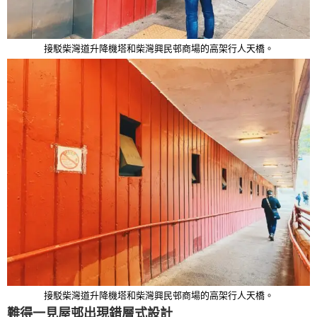
接駁柴灣道升降機塔和柴灣興民邨商場的高架行人天橋。
接駁柴灣道升降機塔和柴灣興民邨商場的高架行人天橋。
難得一見屋邨出現錯層式設計