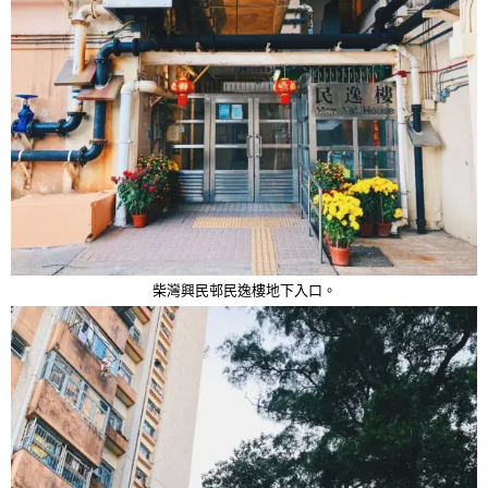
柴灣興民邨民逸樓地下入口。