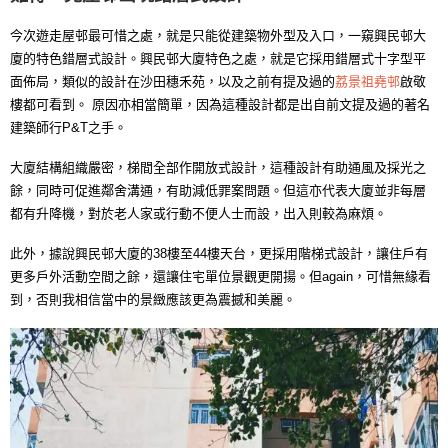
今次遊走屋邨最可惜之處，就是只能從建築物外型及入口，一窺興民邨大
廈的特色錯層式設計。興民邨大廈特色之處，就是它採用錯層式十字型平
面佈局，類似的設計在沙田穗禾苑，以及之前有提及過的
荔景祖堯邨
啟敬
樓都可看到。 原因亦相當簡單，因為這種設計都是出自前文提及過的著名
建築師行P&T之手。
大廈結構組織嚴密，梯間全部作開放式設計，這種設計有助通風及採光之
餘，同時可促進鄰舍溝通，有助減低罪案問題。但這亦代表大廈並非每層
都有升降機，對於老人家或行動不便人士而設，出入則較為麻煩。
此外，據說興民邨大廈的38樓至44樓天台，更採用階梯式設計，讓住戶有
更多戶外活動空間之餘，還讓住宅單位景觀更開揚。但again，可惜無緣看
到，否則我相信當中的景緻應該更為震撼和美麗。