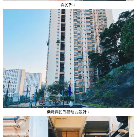
興民邨。
柴灣興民邨錯層式設計。