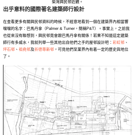
柴灣興民邨近觀。
出乎意料的國際著名建築師行設計
在查看更多有關興民邨資料的時候，不經意地看到一個在建築界內相當響
噹噹的名字：巴馬丹拿（Palmer & Turner，簡稱P&T）。事實上，之前我
也從來沒有聯想到，興民邨竟會跟巴馬丹拿有關係！若果不知道這定建築
師行有多威水，我就列舉一些其他出自他們之手的屋邨設計吧：
彩虹邨
、
坪石邨
、
祖堯邨
及
祈德尊新邨
，可見他們至業界內有着一定的歷史與地位
了。