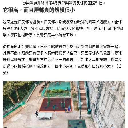
從柴灣道升降機塔4樓近望柴灣興民邨與國際學校。
它很高，而且屋邨真的規模很小
說回遊走興民邨的體驗。興民邨本身規模沒有毗鄰的興華邨這麼大，全邨
只設有3棟大廈，分別為民逸樓、民澤樓和民富樓，加上屋邨自己的小型商
場，連同拍攝時間，其實只須半小時就可以。
從長命斜走進興民邨，已花了點點體力；以前走到屋邨內情況會好一點，
其實不然，眼前只有更多的長命樓梯等待自己。只因屋邨內的公園、籃球
場和健體設施，就是散布在高低不一的斜坡上，想出入享用設施，就需要
走過不同樓梯抵達。沒想到走一個小小屋邨，竟然跟行山分別不大。（苦
笑）