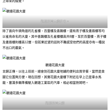
上帶來的錯覺。
觀塘花園大廈住宅。
除了面向牛頭角道的孔雀樓、百靈樓及喜鵲樓，還有燕子樓及畫眉樓等均
以雀鳥命名的大廈。其中喜鵲樓及孔雀樓樓高共8層，至於百靈樓、燕子樓
及畫眉樓則樓高12層，但若果近望的話則不難感受他們的高度亦有一種說
不出口的霸氣。
觀塘花園大廈
言歸正傳，以往上班前，總會到花園大廈地舖的便利店買早餐，當然是貪
圖它位置夠方便。現在回想，其實花園大廈樓下附近在早上已是車水馬
龍，塞滿多輛準備駛入觀塘工業區的汽車，相必相當熱鬧吧。
觀塘花園大廈