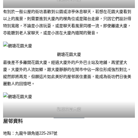
有別於一般公屋的街坊喜歡到公園或涼亭休息聊天，若想在花園大廈看到
以上的風景，則需要進到大廈內的梯角位或是陽台走廊，只因它們設計得
特別寬敞，不論是小孩玩耍，或是聊天看風景同樣一流。即使離遠大廈，
亦能聽到老人家聊天，或是小孩在大廈內嬉鬧的聲音。
觀塘花園大廈
最後差不多離開花園大廈。經過大廈外的戶外巴士站及地舖，再望望大
廈，大廈外的人流如鯽，跟大廈靜靜的在鬧市中佔一席位形成強烈對比。
縱然即將再見，但願這片如此美好的屋邨居住畫面，能成為街坊們日後美
麗動人的回憶吧。
觀塘花園大廈
屋邨資料
地點：九龍牛頭角道225-297號