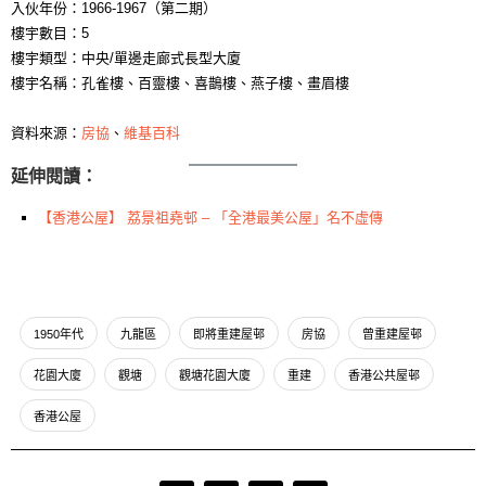
入伙年份：1966-1967（第二期）
樓宇數目：5
樓宇類型：中央/單邊走廊式長型大廈
樓宇名稱：孔雀樓、百靈樓、喜鵲樓、燕子樓、畫眉樓
資料來源：
房協
、
維基百科
延伸閱讀：
【香港公屋】 荔景祖堯邨 – 「全港最美公屋」名不虛傳
1950年代
九龍區
即將重建屋邨
房協
曾重建屋邨
花園大廈
觀塘
觀塘花園大廈
重建
香港公共屋邨
香港公屋