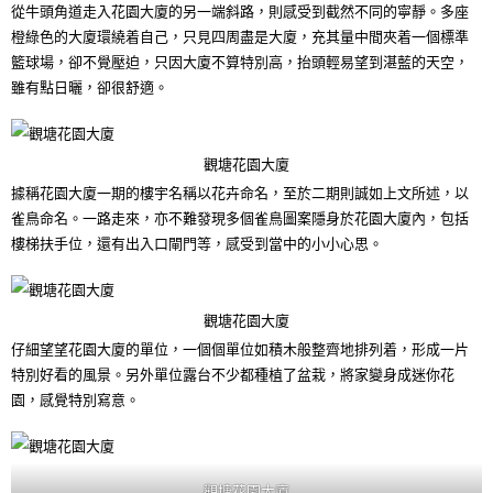
從牛頭角道走入花園大廈的另一端斜路，則感受到截然不同的寧靜。多座
橙綠色的大廈環繞着自己，只見四周盡是大廈，充其量中間夾着一個標準
籃球場，卻不覺壓迫，只因大廈不算特別高，抬頭輕易望到湛藍的天空，
雖有點日曬，卻很舒適。
觀塘花園大廈
據稱花園大廈一期的樓宇名稱以花卉命名，至於二期則誠如上文所述，以
雀鳥命名。一路走來，亦不難發現多個雀鳥圖案隱身於花園大廈內，包括
樓梯扶手位，還有出入口閘門等，感受到當中的小小心思。
觀塘花園大廈
仔細望望花園大廈的單位，一個個單位如積木般整齊地排列着，形成一片
特別好看的風景。另外單位露台不少都種植了盆栽，將家變身成迷你花
園，感覺特別寫意。
觀塘花園大廈