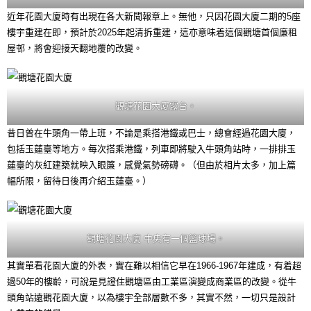
近年花園大廈時有出現在各大新聞報章上。無他，只因花園大廈二期的5座
樓宇重建在即，預計於2025年起清拆重建，這亦意味着這個觀塘首個廉租
屋邨，將會迎接天翻地覆的改變。
觀塘花園大廈露台。
昔日曾在牛頭角一帶上班，不論是乘搭港鐵或巴士，總會經過花園大廈，
包括玉蓮臺等地方。每次搭乘港鐵，列車即將駛入牛頭角站時，一排排玉
蓮臺的灰紅建築就映入眼簾，感覺氣勢磅礴。（但由於相片太多，加上篇
幅所限，留待日後再介紹玉蓮臺。）
觀塘花園大廈 中央有一個籃球場。
其實單看花園大廈的外表，實在難以相信它早在1966-1967年建成，有着超
過50年的樓齡，可說是見證住觀塘區由工業區演變成商業區的改變。從牛
頭角站遠觀花園大廈，以為樓宇全部層數不多，其實不然，一切只是設計