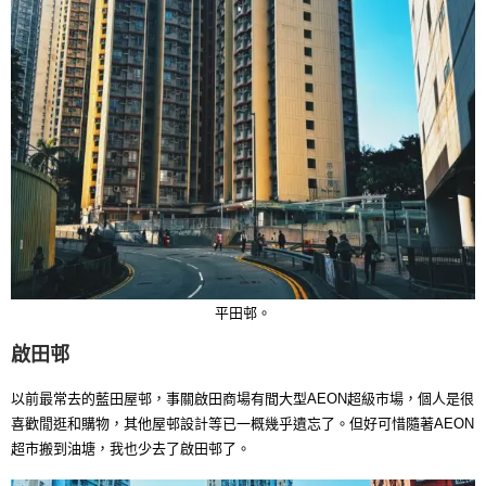
平田邨。
啟田邨
以前最常去的藍田屋邨，事關啟田商場有間大型AEON超級市場，個人是很
喜歡閒逛和購物，其他屋邨設計等已一概幾乎遺忘了。但好可惜隨著AEON
超市搬到油塘，我也少去了啟田邨了。