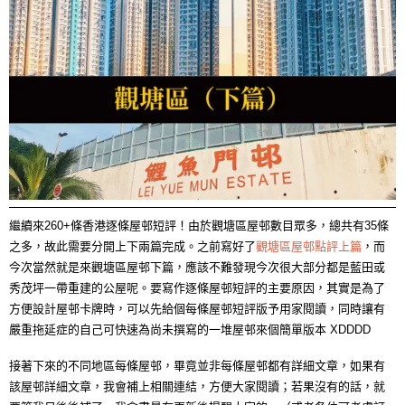
繼續來260+條香港逐條屋邨短評！由於觀塘區屋邨數目眾多，總共有35條
之多，故此需要分開上下兩篇完成。之前寫好了
觀塘區屋邨點評上篇
，而
今次當然就是來觀塘區屋邨下篇，應該不難發現今次很大部分都是藍田或
秀茂坪一帶重建的公屋呢。要寫作逐條屋邨短評的主要原因，其實是為了
方便設計屋邨卡牌時，可以先給個每條屋邨短評版予用家閱讀，同時讓有
嚴重拖延症的自己可快速為尚未撰寫的一堆屋邨來個簡單版本 XDDDD
接著下來的不同地區每條屋邨，畢竟並非每條屋邨都有詳細文章，如果有
該屋邨詳細文章，我會補上相關連結，方便大家閱讀；若果沒有的話，就