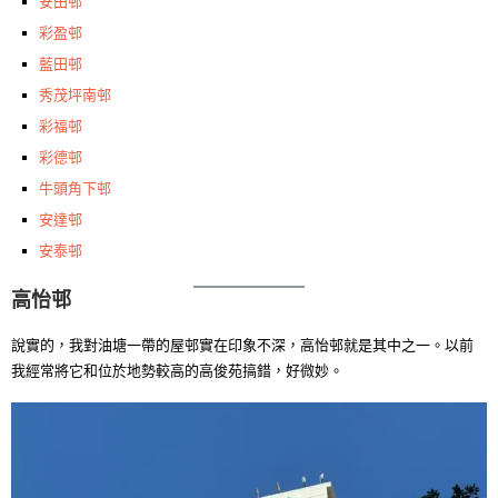
安田邨
彩盈邨
藍田邨
秀茂坪南邨
彩福邨
彩德邨
牛頭角下邨
安達邨
安泰邨
高怡邨
說實的，我對油塘一帶的屋邨實在印象不深，高怡邨就是其中之一。以前
我經常將它和位於地勢較高的高俊苑搞錯，好微妙。