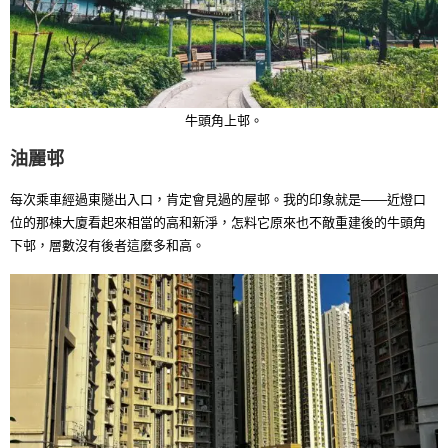
牛頭角上邨。
油麗邨
每次乘車經過東隧出入口，肯定會見過的屋邨。我的印象就是——近燈口
位的那棟大廈看起來相當的高和新淨，怎料它原來也不敵重建後的牛頭角
下邨，層數沒有後者這麼多和高。