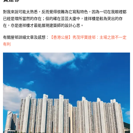
對我來說可能太熟悉，反而覺得很難為它寫點特色，因為一切在我眼裡都
已經是理所當然的存在；但的確在芸芸大廈中，達祥樓是較為突出的存
在，亦是達祥樓才最能展現建築師的設計心思。
有關屋邨詳細文章及感想：
【香港公屋】秀茂坪寶達邨：主場之旅不一定
有利