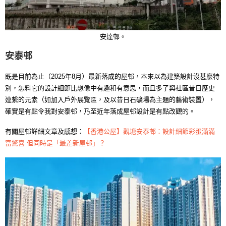
安達邨。
安泰邨
既是目前為止（2025年8月）最新落成的屋邨，本來以為建築設計沒甚麼特
別，怎料它的設計細節比想像中有趣和有意思，而且多了與社區昔日歷史
連繫的元素（如加入戶外展覽區，及以昔日石礦場為主題的藝術裝置），
確實是有點令我對安泰邨，乃至近年落成屋邨設計是有點改觀的。
有關屋邨詳細文章及感想：
【香港公屋】觀塘安泰邨：設計細節彩蛋滿滿
富驚喜 但同時是「最差新屋邨」？