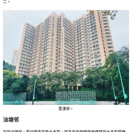
二。
雲漢邨。
油塘邨
說到油塘邨，最記得肯定是大本型，因為有段時間我會偶然到大本型餐廳