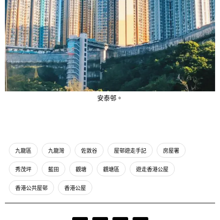
安泰邨。
九龍區
九龍灣
佐敦谷
屋邨遊走手記
房屋署
秀茂坪
藍田
觀塘
觀塘區
遊走香港公屋
香港公共屋邨
香港公屋