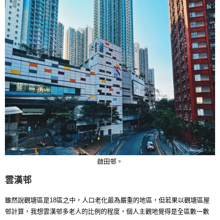
啟田邨。
雲漢邨
雖然說觀塘區是18區之中，人口老化最為嚴重的地區，但若果以觀塘區屋
邨計算，我想雲漢邨多老人的比例的程度，個人主觀地覺得是全區數一數