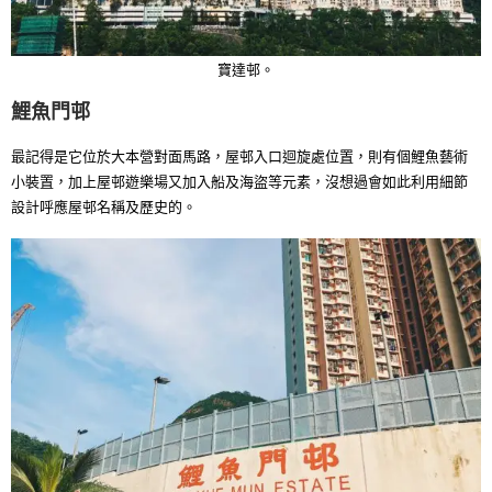
寶達邨。
鯉魚門邨
最記得是它位於大本營對面馬路，屋邨入口迴旋處位置，則有個鯉魚藝術
小裝置，加上屋邨遊樂場又加入船及海盜等元素，沒想過會如此利用細節
設計呼應屋邨名稱及歷史的。