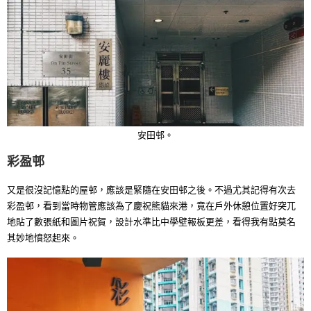
安田邨。
彩盈邨
又是很沒記憶點的屋邨，應該是緊隨在安田邨之後。不過尤其記得有次去
彩盈邨，看到當時物管應該為了慶祝熊貓來港，竟在戶外休憩位置好突兀
地貼了數張紙和圖片祝賀，設計水準比中學壁報板更差，看得我有點莫名
其妙地憤怒起來。