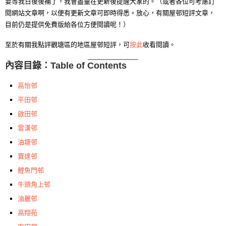
要等我日後後補了，我會盡量在更新後提醒大家的。（或者各位可考慮訂
閱網站文章啊，以便有更新文章可即時得悉。放心，有關屋邨短評文章，
目前仍是提供免費版給各位方便閱讀呢！）
至於有關我點評觀塘區的地區屋邨短評，可
按此
收看閱讀。
內容目錄：Table of Contents
高怡邨
平田邨
啟田邨
雲漢邨
油塘邨
寶達邨
鯉魚門邨
牛頭角上邨
油麗邨
高翔苑