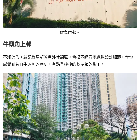
鯉魚門邨。
牛頭角上邨
不知怎的，最記得屋邨的戶外休憩區，會很不經意地透過設計細節，令你
感覺到昔日牛頭角的歷史，有點重建後的蘇屋邨的影子。