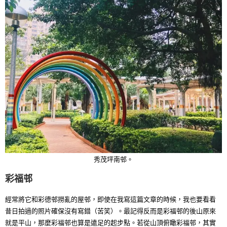
秀茂坪南邨。
彩福邨
經常將它和彩德邨撈亂的屋邨，即使在我寫這篇文章的時候，我也要看看
昔日拍過的照片確保沒有寫錯（苦笑）。最記得反而是彩福邨的後山原來
就是平山，那麼彩福邨也算是遠足的起步點。若從山頂俯瞰彩福邨，其實