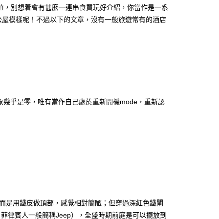
望值，別想着會有甚麼一連串食買玩好介紹，你當作是一系
公屋模樣呢！不過以下的文章，沒有一般旅遊常有的酒店
印象幾乎是零，唯有當作自己處於重新開機mode，重新認
而是用鐵皮做頂部，感覺相對簡陋；但穿過深紅色鐵閘
ey，菲律賓人一般簡稱Jeep），全盛時期前庭是可以擺放到