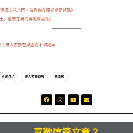
搞懂選擇五花八門，端看你在觀光還是趕路》
王」還曾在紐約博覽會亮相》
回鄉！港人遊走芒果國鄉下的故事
旅遊日記
港人遊菲律賓
菲律賓
喜歡這篇文章？