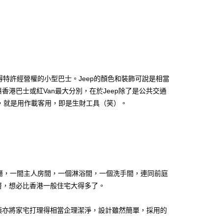
得特許經營權的小型巴士。Jeep的顏色和裝飾可說是相當
港巴士或紅Van最大分別，在於Jeep除了是公共交通
，就是用作載客用，即是生財工具（笑）。
廳，一間主人房間，一個淋浴間，一個洗手間，連同前庭
層，想必比香港一般住宅大得多了。
姨亦將家宅打理得相當企理潔淨，設計雖然簡單，採用的