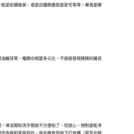
一般是前舖後居，或是店舖側邊就是家宅等等。畢竟是鄉
糧油雜貨等，種類亦相當多元化。不過我發現姨姨的雜貨
間。淋浴間和洗手間就不方便拍了，但放心，絕對是乾淨
但因為我和家母到訪，故此唯有到地下打地鋪（寫至此時