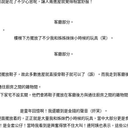
可說是花了不少心思呢，讓人甫進屋就覺得相當舒服！
客廳部分。
樓梯下方擺放了不少我和姊姊妹妹小時候的玩具（笑）。
客廳部分。
關擺放鞋子，故此多數進屋就直接穿鞋子就可以了（誤）。而我走到客廳
下家宅不設玄關，他們會將鞋子擺放在客廳後方與通往廚房之間的雜物間
是童年回憶啊！我還聽到是金錢的聲音（奸笑）。
裡面擺放着的，正正就是大量我和姊妹們小時候的玩具，當中大部分更是
看錯！是全套公仔！當時我看到是興奮得禁不住大叫！連阿姨也表示，這些