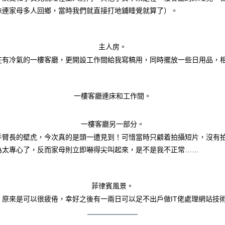
妹連家母多人回鄉，當時我們就直接打地鋪睡覺就算了）。
主人房。
在有冷氣的一樓客廳，更開設工作間給我寫稿用，同時擺放一些日用品，
一樓客廳連床和工作間。
一樓客廳另一部分。
手臂長的壁虎，今次真的是頭一遭見到！可惜當時只顧着拍攝短片，沒有
為太專心了，反而家母則立即嚇得尖叫起來，是不是我不正常……
菲律賓風景。
原來是可以很疲倦，幸好之後有一兩日可以足不出戶做IT佬處理網站技