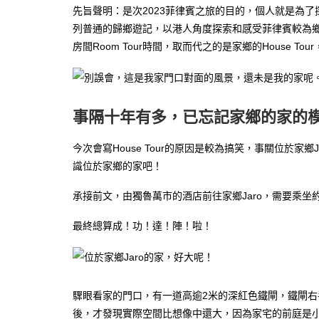
先旨聲明：是次2023菲律賓之旅的目的，個人就是為
列普通的歸鄉遊記，以港人角度探索和感受菲律賓較為
房間Room Tour時間，取而代之的是家鄉的House To
事隔十年有多，已忘記家鄉的家的
今次會寫House Tour的原因是較為搞笑，事關位於
識位於家鄉的家吧！
承接前文，由獨魯萬市的酒店前往家鄉Jaro，需要乘坐
最終總算成！功！達！陣！啦！
驟眼看家的門口，有一道高逾2米的深紅色鐵閘，鐵閘
後，才發現實際空間比想像中還大，因為家宅的前庭是