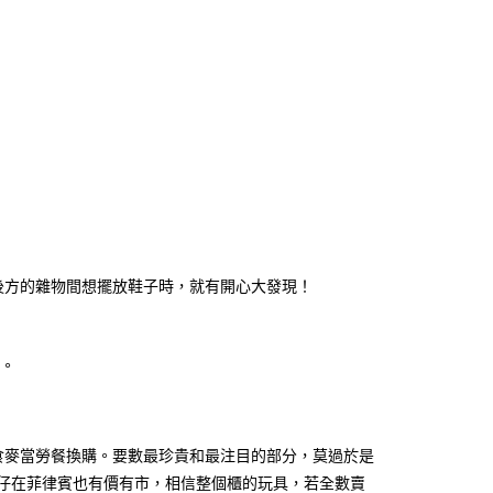
後方的雜物間想擺放鞋子時，就有開心大發現！
。
食麥當勞餐換購。要數最珍貴和最注目的部分，莫過於是
公仔在菲律賓也有價有市，相信整個櫃的玩具，若全數賣