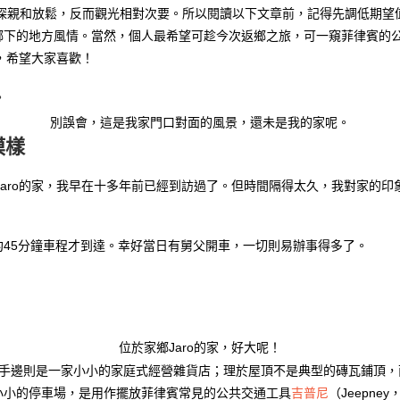
了探親和放鬆，反而觀光相對次要。所以閱讀以下文章前，記得先調低期
鄉下的地方風情。當然，個人最希望可趁今次返鄉之旅，可一窺菲律賓的
ur，希望大家喜歡！
別誤會，這是我家門口對面的風景，還未是我的家呢。
模樣
家鄉Jaro的家，我早在十多年前已經到訪過了。但時間隔得太久，我對家的
約45分鐘車程才到達。幸好當日有舅父開車，一切則易辦事得多了。
位於家鄉Jaro的家，好大呢！
右手邊則是一家小小的家庭式經營雜貨店；理於屋頂不是典型的磚瓦鋪頂，
小小的停車場，是用作擺放菲律賓常見的公共交通工具
吉普
尼
（Jeepn