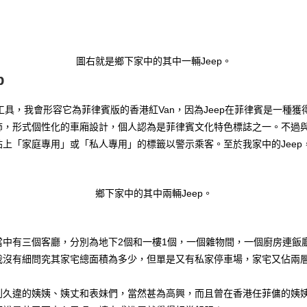
圖右就是鄉下家中的其中一輛Jeep。
p
工具，我會形容它為菲律賓版的香港紅Van，因為Jeep在菲律賓是一種獲
，形式個性化的車廂設計，個人認為是菲律賓文化特色標誌之一。不過與香
上「家庭專用」或「私人專用」的標籤以警示乘客。至於我家中的Jeep
鄉下家中的其中兩輛Jeep。
當中有三個客廳，分別為地下2個和一樓1個，一個雜物間，一個廚房連飯
我沒有細問究其家宅總面積為多少，但單是又有私家停車場，家宅又佔兩
到久違的姨姨、姨丈和表妹們，當然甚為高興，而且曾在香港任菲傭的姨