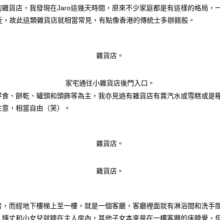
雜貨店，我發現在Jaro這幾天時間，原來不少家庭都是有這樣的格局，
左近，故此這類雜貨店就相當常見，有點像香港的傳統士多辦館般。
雜貨店。
家宅通往小雜貨店後門入口。
零食、餅乾、罐頭和頭飾等為主，我亦見過有雜貨店有賣汽水或雪糕或是
生意，相當自由（笑）。
雜貨店。
雜貨店。
房，而經地下樓梯上至一樓，就是一個客廳，客廳裡面就有淋浴間和洗手
、姨丈和小女兒就睡在主人房內，其他子女本來是在一樓客廳的床睡覺，