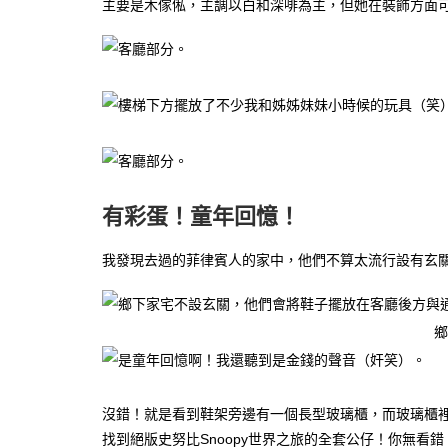
主要是木傢俬，主調以白和深啡為主，但她在裝飾方面
有彩蛋！童年回憶！
我發現去過的菲律賓人的家中，他們不算太流行設有玄
鄉
沒錯！就是看到鞋架旁邊有一個長型玻璃櫃，而玻璃櫃
找到絕版史努比Snoopy世界之旅的全套公仔！你無