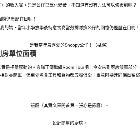
元）的收入呢。只是公仔已氧化變黃，不知道有沒有方法可以修復到呢？
我的媽，當年小學放學後特意食麥當勞排隊換公仔的回憶仍歷歷在目呢！
是我當年最喜愛的Snoopy公仔！（拭淚）
劏房單位面積
實是相當感動的。言歸正傳繼續Room Tour吧！今次來到廚房飯廳部
計相對亦簡單，但至少煮食工具和食物都五臟俱全，畢竟阿姨連同偶然留
飯廳（其實文章開首第一張亦是飯廳）。
設計簡單的廚房。