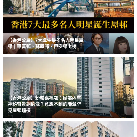
【香港公屋】7大誕生最多名人明星屋
邨｜華富邨、蘇屋邨、恒安邨上榜
【香港公屋】粉嶺嘉福邨：屋邨內有
神秘背景銅豹像？意想不到的隱藏罕
見屋邨鐘樓