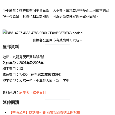
小小彩蛋：達祥樓有個平台花園，人不多，環境乾淨得多而且可遙望秀茂
坪一帶風景，其實也相當舒服的，可說是街坊限定的秘密花園呢。
寶達邨公園內亦有氹氹轉可以玩。
屋邨資料
地點：九龍秀茂坪寶琳路2號
入伙年份：2001年及2003年
樓宇數目：13
單位數目：7,400（截至2022年9月30日）
樓宇類型：和諧一型、小單位大廈、新十字型
資料來源：
房屋署
、
維基百科
延伸閱讀
【香港公屋】觀塘順利邨 前墳場背後送上的祝福