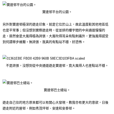
寶達邨平台的公園。
另外對寶達邨極深的遊走印象，就是它位於山上，故此溫度較其他地區低
也是平常事；但沒想到實際遊走時，從並排的樓宇間的中央通道慢慢的
走，居然會是大風得極為誇張，大風吹得耳朵有點刺痛外，更強風得感受
到何謂舉步維艱。無誇張，我真的有點站不穩，好恐怖。
不是誇張，沒想到從中央通道遊走寶達邨，竟大風得人也差點站不穩。
寶達邨巴士總站。
遊走自己住的地方原來都可以有開心大發現，教我亦有更大的意欲，日後
遊走附近的屋邨，例如秀茂坪邨、安達和安泰邨。