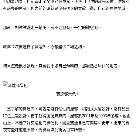
但想着想着，目前遊走了全港74個屋邨，明明自己住的就是公屋，附近亦
有許多的屋邨，但之前的確就是沒有很大的意欲，遊走自己的居住地域。
那就不如試試遊走一趟吧，說不定會有不一定的體會呢。
故此今次就選擇了寶達邨，心想盡佔主場之利。
結果遊走後才發現，其實我不如自己預料的，那麼熟悉居住的地方。
寶達邨景色。
一直了解的寶達邨，可說是沒有個性的屋邨：和諧式大廈設計，沒有甚麼
特色主題設計，樓宇起得密密麻麻的；屋邨於2001年及2003年落成，位處
山上，不過幸好交通也尚算便利，而且寶達自己有商場和街市，街市的宵
夜有些味道還不錯，總算解決到街坊日常所需。