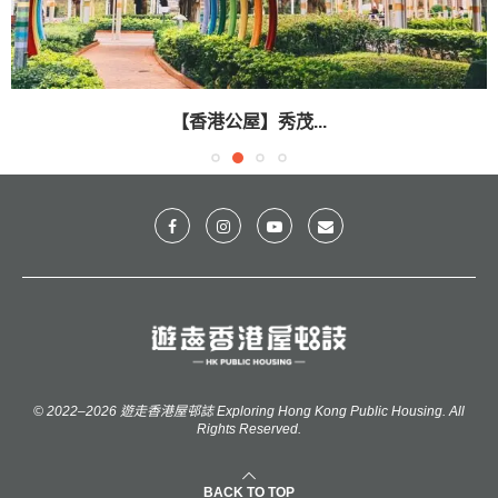
【香港公屋】秀茂...
© 2022–2026 遊走香港屋邨誌 Exploring Hong Kong Public Housing. All
Rights Reserved.
BACK TO TOP