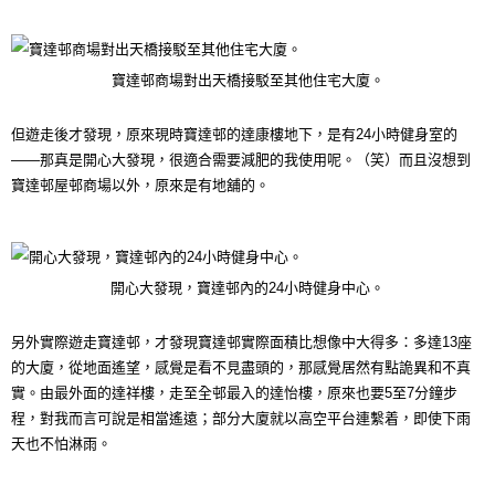
寶達邨商場對出天橋接駁至其他住宅大廈。
但遊走後才發現，原來現時寶達邨的達康樓地下，是有24小時健身室的
——那真是開心大發現，很適合需要減肥的我使用呢。（笑）而且沒想到
寶達邨屋邨商場以外，原來是有地舖的。
開心大發現，寶達邨內的24小時健身中心。
另外實際遊走寶達邨，才發現寶達邨實際面積比想像中大得多：多達13座
的大廈，從地面遙望，感覺是看不見盡頭的，那感覺居然有點詭異和不真
實。由最外面的達祥樓，走至全邨最入的達怡樓，原來也要5至7分鐘步
程，對我而言可說是相當遙遠；部分大廈就以高空平台連繫着，即使下雨
天也不怕淋雨。