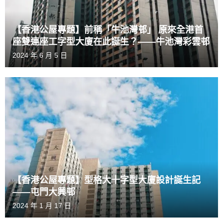
【香港公屋專題】前稱「牛池灣邨」 原來全港首
座雙連座工字型大廈在此誕生？——牛池灣彩雲邨
2024 年 6 月 5 日
【香港公屋專題】型格大十字型大廈設計誕生記
——屯門大興邨
2024 年 1 月 17 日