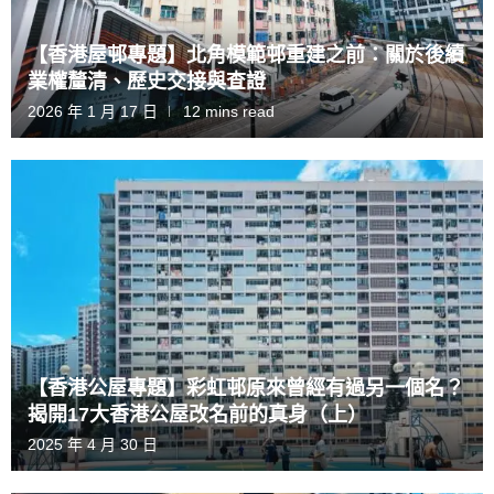
【香港屋邨專題】北角模範邨重建之前：關於後續
業權釐清、歷史交接與查證
2026 年 1 月 17 日
12 mins read
【香港公屋專題】彩虹邨原來曾經有過另一個名？
揭開17大香港公屋改名前的真身（上）
2025 年 4 月 30 日