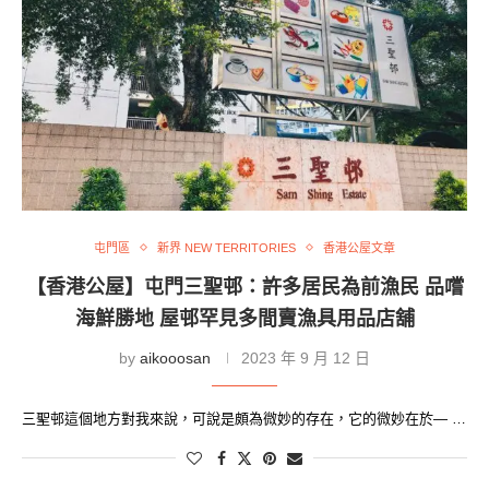
屯門區
新界 NEW TERRITORIES
香港公屋文章
【香港公屋】屯門三聖邨：許多居民為前漁民 品嚐
海鮮勝地 屋邨罕見多間賣漁具用品店舖
by
aikooosan
2023 年 9 月 12 日
三聖邨這個地方對我來說，可說是頗為微妙的存在，它的微妙在於— …