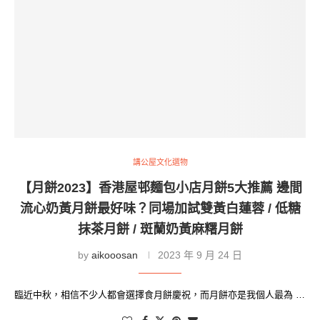
講公屋文化選物
【月餅2023】香港屋邨麵包小店月餅5大推薦 邊間
流心奶黃月餅最好味？同場加試雙黃白蓮蓉 / 低糖
抹茶月餅 / 斑蘭奶黃麻糬月餅
by
aikooosan
2023 年 9 月 24 日
臨近中秋，相信不少人都會選擇食月餅慶祝，而月餅亦是我個人最為 …