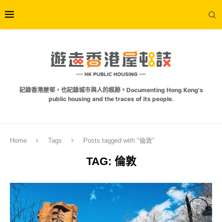
記錄香港屋邨，也記錄城市與人的痕跡。Documenting Hong Kong's
public housing and the traces of its people.
Home
Tags
Posts tagged with "倫敦"
TAG:
倫敦