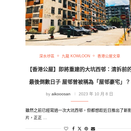
深水埗區
九龍 KOWLOON
香港公屋文章
【香港公屋】即將重建的大坑西邨：清拆前
最後倒數日子 屋邨曾被稱為「屋邨豪宅」？
by
aikooosan
2023 年 10 月 8 日
雖然之前已經寫過一次大坑西邨，但都想趁近日推出了新
片，正正 …