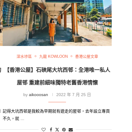
深水埗區
九龍 KOWLOON
香港公屋文章
的
【香港公屋】石硤尾大坑西邨：全港唯一私人
屋邨 重建前細味獨特老舊香港情懷
by
aikooosan
2022 年 7 月 25 日
影
記得大坑西邨是我較為早期就有遊走的屋邨，去年設立專頁
不久，就 …