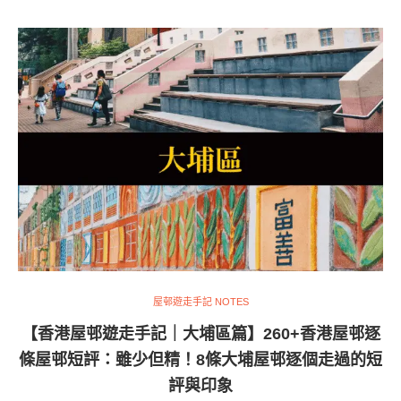
屋邨遊走手記 NOTES
【香港屋邨遊走手記｜大埔區篇】260+香港屋邨逐
條屋邨短評：雖少但精！8條大埔屋邨逐個走過的短
評與印象