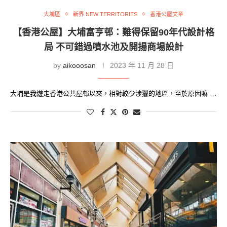
大埔區
新界 NEW TERRITORIES
香港公屋文章
【香港公屋】大埔富亨邨：難得保留90年代設計格
局 不可錯過噴水池及開揚商場設計
by
aikooosan
2023 年 11 月 28 日
大埔是我遊走香港公共屋邨以來，相對較少涉獵的地區，至於原因嘛 …