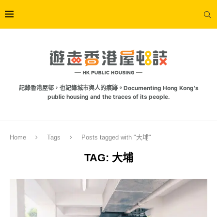
記錄香港屋邨，也記錄城市與人的痕跡。Documenting Hong Kong's
public housing and the traces of its people.
Home
Tags
Posts tagged with "大埔"
TAG:
大埔