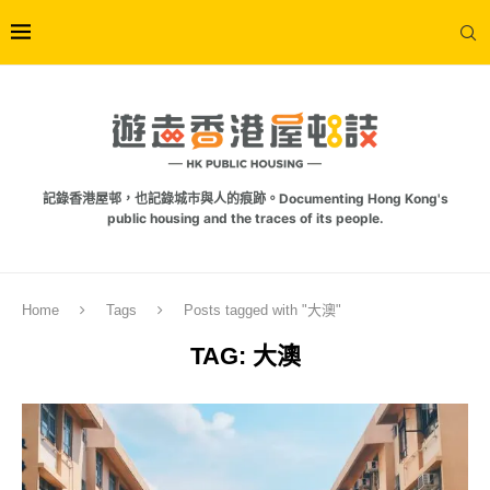
記錄香港屋邨，也記錄城市與人的痕跡。Documenting Hong Kong's
public housing and the traces of its people.
Home
Tags
Posts tagged with "大澳"
TAG:
大澳