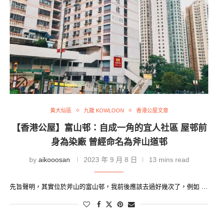
黃大仙區
九龍 KOWLOON
香港公屋文章
【香港公屋】富山邨：自成一角的宜人社區 屋邨前
身為染廠 曾經命名為斧山道邨
by
aikooosan
2023 年 9 月 8 日
13 mins read
先旨聲明，其實位於斧山的富山邨，我前後應該去過好幾次了，例如 …