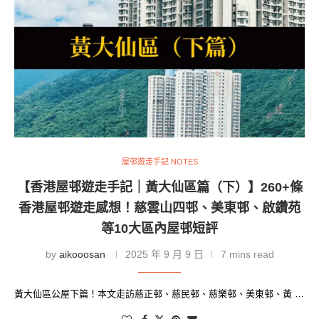
屋邨遊走手記 NOTES
【香港屋邨遊走手記｜黃大仙區篇（下）】260+條
香港屋邨遊走感想！慈雲山四邨、美東邨、啟鑽苑
等10大區內屋邨短評
by
aikooosan
2025 年 9 月 9 日
7 mins read
黃大仙區公屋下篇！本文走訪慈正邨、慈民邨、慈樂邨、美東邨、黃 …