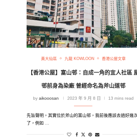
黃大仙區
九龍 KOWLOON
香港公屋文章
【香港公屋】富山邨：自成一角的宜人社區 
邨前身為染廠 曾經命名為斧山道邨
by
aikooosan
2023 年 9 月 8 日
13 mins read
先旨聲明，其實位於斧山的富山邨，我前後應該去過好幾
了，例如 …