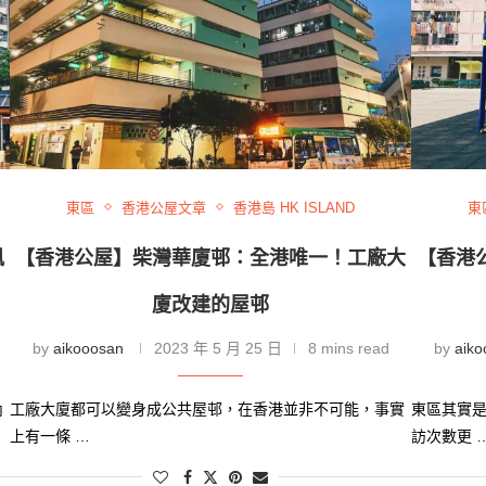
東區
香港公屋文章
香港島 HK ISLAND
東
風
【香港公屋】柴灣華廈邨：全港唯一！工廠大
【香港
廈改建的屋邨
by
aikooosan
2023 年 5 月 25 日
8 mins read
by
aiko
內
工廠大廈都可以變身成公共屋邨，在香港並非不可能，事實
東區其實
上有一條 …
訪次數更 