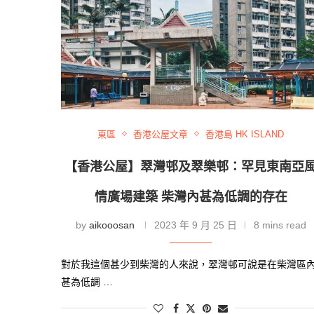
東區
香港公屋文章
香港島 HK ISLAND
【香港公屋】翠灣邨及翠樂邨：罕見東南亞
情廣場建築 柴灣內甚為低調的存在
by
aikooosan
2023 年 9 月 25 日
8 mins read
對於我這個甚少到柴灣的人來說，翠灣邨可說是在柴灣區
甚為低調 …