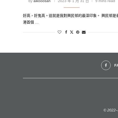
by
aikooosan
2023 年 1 月 31 日
9 mins read
好高，好鬼高。這就是我對興民邨的最深印象。 興民邨是
港首個 …
F
© 2022–