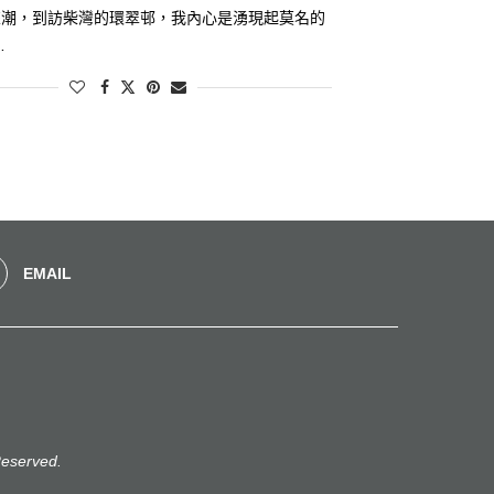
來潮，到訪柴灣的環翠邨，我內心是湧現起莫名的
…
EMAIL
eserved.