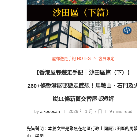
屋邨遊走手記 NOTES
會員限定
【香港屋邨遊走手記｜沙田區篇（下）】
260+條香港屋邨遊走感想！馬鞍山、石門及
炭11條新舊交替屋邨短評
by
aikooosan
2026 年 1 月 7 日
9 mins read
先旨聲明：本篇文章是聚焦在地區行政上同屬沙田區的馬
山一帶屋 …