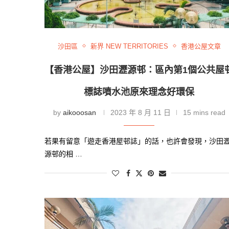
沙田區
新界 NEW TERRITORIES
香港公屋文章
【香港公屋】沙田瀝源邨：區內第1個公共屋
標誌噴水池原來理念好環保
by
aikooosan
2023 年 8 月 11 日
15 mins read
若果有留意「遊走香港屋邨誌」的話，也許會發現，沙田
源邨的相 …