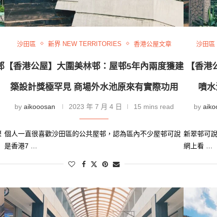
沙田區
新界 NEW TERRITORIES
香港公屋文章
沙田區
邨
【香港公屋】大圍美林邨：屋邨5年內兩度獲建
【香港
築設計獎極罕見 商場外水池原來有實際功用
噴水
by
aikooosan
2023 年 7 月 4 日
15 mins read
by
aiko
瀝
個人一直很喜歡沙田區的公共屋邨，認為區內不少屋邨可說
新翠邨可說
是香港7 …
網上看 …