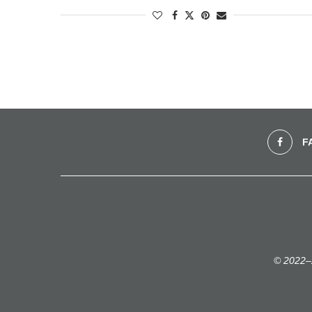
F
© 2022–