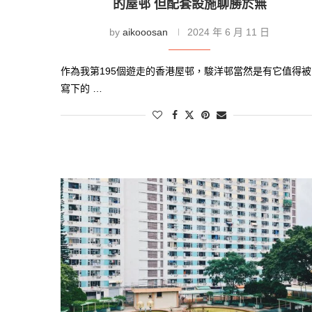
的屋邨 但配套設施聊勝於無
by
aikooosan
2024 年 6 月 11 日
作為我第195個遊走的香港屋邨，駿洋邨當然是有它值得被
寫下的 …