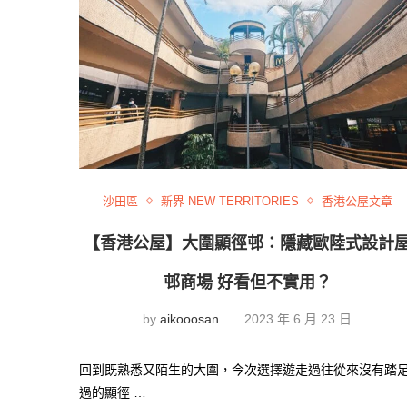
沙田區
新界 NEW TERRITORIES
香港公屋文章
【香港公屋】大圍顯徑邨：隱藏歐陸式設計
邨商場 好看但不實用？
by
aikooosan
2023 年 6 月 23 日
回到既熟悉又陌生的大圍，今次選擇遊走過往從來沒有踏
過的顯徑 …