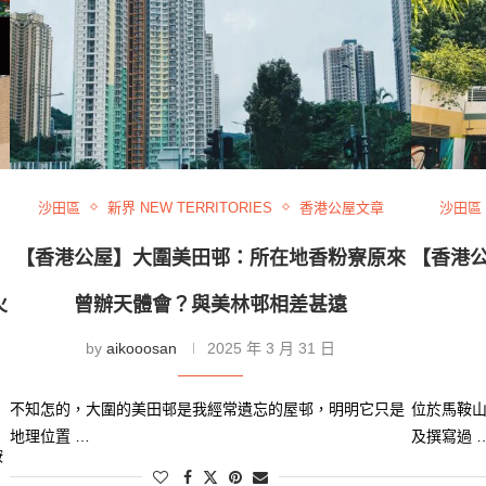
沙田區
新界 NEW TERRITORIES
香港公屋文章
沙田區
【香港公屋】大圍美田邨：所在地香粉寮原來
【香港
火
曾辦天體會？與美林邨相差甚遠
by
aikooosan
2025 年 3 月 31 日
不知怎的，大圍的美田邨是我經常遺忘的屋邨，明明它只是
位於馬鞍
地理位置 …
及撰寫過 
鞍