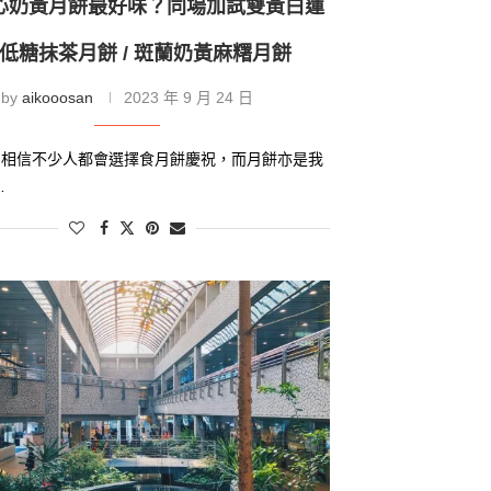
心奶黃月餅最好味？同場加試雙黃白蓮
/ 低糖抹茶月餅 / 斑蘭奶黃麻糬月餅
by
aikooosan
2023 年 9 月 24 日
，相信不少人都會選擇食月餅慶祝，而月餅亦是我
…