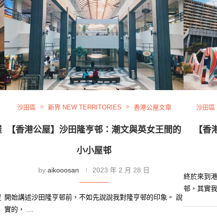
沙田區
新界 NEW TERRITORIES
香港公屋文章
沙田區
屋
【香港公屋】沙田隆亨邨：潮文與英女王間的
【香
小小屋邨
by
aikooosan
2023 年 2 月 28 日
終於來到
邨，其實我
足
開始講述沙田隆亨邨前，不如先說說我對隆亨邨的印象。 說
實的， …