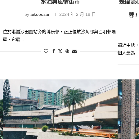
水池與風情街市
邊間流
by
aikooosan
2024 年 2 月 18 日
蓉 
位於港鐵沙田圍站旁的博康邨，正正位於沙角邨與乙明邨隔
壁，它最 …
臨近中秋
個人最為 