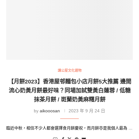
講公屋文化選物
【月餅2023】香港屋邨麵包小店月餅5大推薦 邊間
流心奶黃月餅最好味？同場加試雙黃白蓮蓉 / 低糖
抹茶月餅 / 斑蘭奶黃麻糬月餅
by
aikooosan
2023 年 9 月 24 日
臨近中秋，相信不少人都會選擇食月餅慶祝，而月餅亦是我個人最為 …