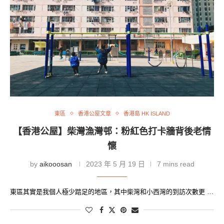
東區
香港公屋文章
香港島 HK ISLAND
【香港公屋】柴灣漁灣邨：粉紅色打卡牆背後老情
懷
by
aikooosan
2023 年 5 月 19 日
7 mins read
東區其實是我個人極少踏足的地區，其中柴灣和小西灣的到訪次數更 …