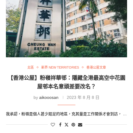
北區
新界 NEW TERRITORIES
香港公屋文章
【香港公屋】粉嶺祥華邨：隱藏全港最高空中花園
屋邨本名意頭差要改名？
by
aikooosan
2023 年 8 月 8 日
我承認，粉嶺是個人甚少踏足的地區，充其量是工作關係才會到訪， …