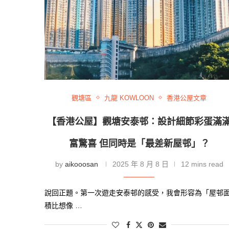
觀塘區
九龍 KOWLOON
香港公屋文章
【香港公屋】觀塘安泰邨：設計細節彩蛋滿
富驚喜 但同時是「最差新屋邨」？
by
aikooosan
2025 年 8 月 8 日
12 mins read
說回正題。第一次遊走安泰邨的感受，我會形容為「屋邨
積比想像 …