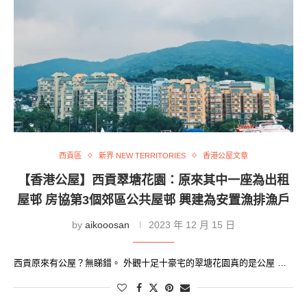
西貢區
新界 NEW TERRITORIES
香港公屋文章
【香港公屋】西貢翠塘花園：原來其中一座為出租
屋邨 房協第3個郊區公共屋邨 興建為安置漁排漁戶
by
aikooosan
2023 年 12 月 15 日
西貢原來有公屋？無睇錯。 外觀十足十豪宅的翠塘花園真的是公屋 …