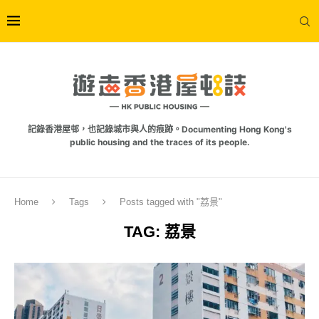
記錄香港屋邨，也記錄城市與人的痕跡。Documenting Hong Kong's
public housing and the traces of its people.
Home
Tags
Posts tagged with "荔景"
TAG:
荔景