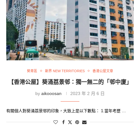
葵青區
新界 NEW TERRITORIES
香港公屋文章
【香港公屋】葵涌荔景邨：獨一無二的「邨中廈」
by
aikooosan
2023 年 2 月 6 日
有關個人對葵涌荔景邨的印象，大致上是以下數點： 1.當年考歷 …