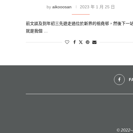
by
aikooosan
2023 年 1 月 25 日
前文談及到年初三先遊走過位於新界的祖堯邨，然後下一
就是我個 …
F
© 2022–