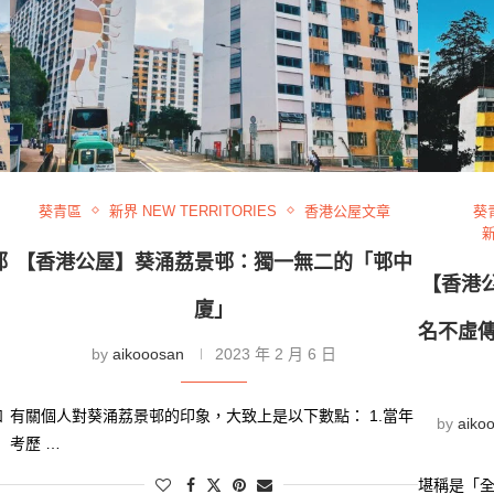
葵青區
新界 NEW TERRITORIES
香港公屋文章
葵
新
邨
【香港公屋】葵涌荔景邨：獨一無二的「邨中
【香港
廈」
名不虛傳
by
aikooosan
2023 年 2 月 6 日
和
有關個人對葵涌荔景邨的印象，大致上是以下數點： 1.當年
by
aiko
考歷 …
堪稱是「