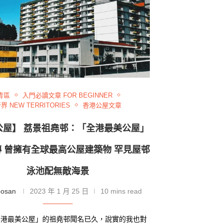
青區
入門必讀文章 FOR BEGINNER
界 NEW TERRITORIES
香港公屋文章
公屋】 荔景祖堯邨：「全港最美公屋」
 曾擁有全球最高公屋建築物 罕見屋邨
泳池配無敵海景
oosan
2023 年 1 月 25 日
10 mins read
全港最美公屋」的祖堯邨聞名已久，說實的我也對