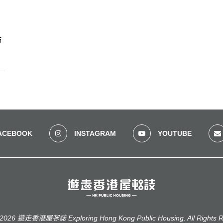
站
ACEBOOK
INSTAGRAM
YOUTUBE
2026 遊走香港屋邨誌 Exploring Hong Kong Public Housing. All Rights R