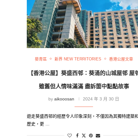
葵青區
新界 NEW TERRITORIES
香港公屋文章
【香港公屋】葵盛西邨：葵涌的山城屋邨 屋
雖舊但人情味滿滿 盡訴箇中點點故事
by
aikooosan
2024 年 3 月 30 日
遊走葵盛西邨的經歷令人印象深刻，不僅因為其獨特建築
歷史，更 …