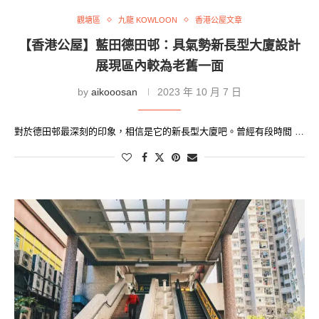
觀塘區
九龍 KOWLOON
香港公屋文章
【香港公屋】藍田德田邨：具氣勢新長型大廈設計
展現區內較為老舊一面
by
aikooosan
2023 年 10 月 7 日
對於德田邨最深刻的印象，相信是它的新長型大廈吧。曾經有段時間 …