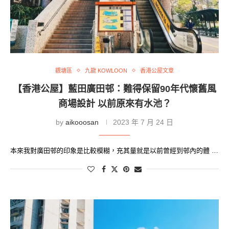
觀塘區
九龍 KOWLOON
香港公屋文章
【香港公屋】藍田廣田邨：難得保留90年代懷舊風
商場設計 以前原來有水池？
by
aikooosan
2023 年 7 月 24 日
本來我對廣田邨的印象是比較模糊，充其量就是以前曾經到邨內的體 …