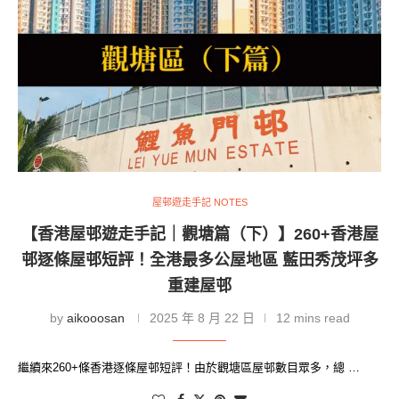
屋邨遊走手記 NOTES
【香港屋邨遊走手記｜觀塘篇（下）】260+香港屋
邨逐條屋邨短評！全港最多公屋地區 藍田秀茂坪多
重建屋邨
by
aikooosan
2025 年 8 月 22 日
12 mins read
繼續來260+條香港逐條屋邨短評！由於觀塘區屋邨數目眾多，總 …