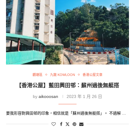
觀塘區
九龍 KOWLOON
香港公屋文章
【香港公屋】藍田興田邨：蘇州過後無艇搭
by
aikooosan
2023 年 1 月 26 日
要我形容對興田邨的印象，相信就是「蘇州過後無艇搭」。 不過解 …