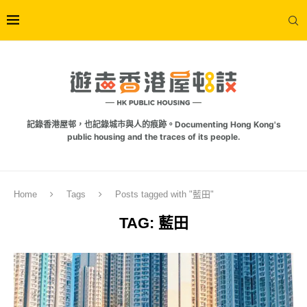
記錄香港屋邨，也記錄城市與人的痕跡。Documenting Hong Kong's
public housing and the traces of its people.
Home
Tags
Posts tagged with "藍田"
TAG:
藍田