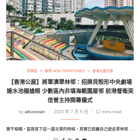
西貢區
新界 NEW TERRITORIES
香港公屋文章
【香港公屋】將軍澳翠林邨：招牌貝殼形中央劇場
連水池極搶眼 少數區內非填海範圍屋邨 前港督衛奕
信曾主持開幕儀式
by
aikooosan
2023 年 7 月 5 日
12 mins read
實不相暪，當我寫下這一篇文章的時候，其實已距離自己遊走翠林邨 …