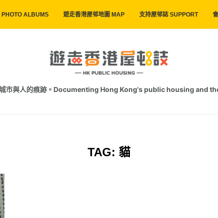
PHOTO ALBUMS
遊走香港屋邨地圖 MAP
支持屋邨誌 SUPPORT
會
跡。Documenting Hong Kong's public housing and the trac
TAG:
貓