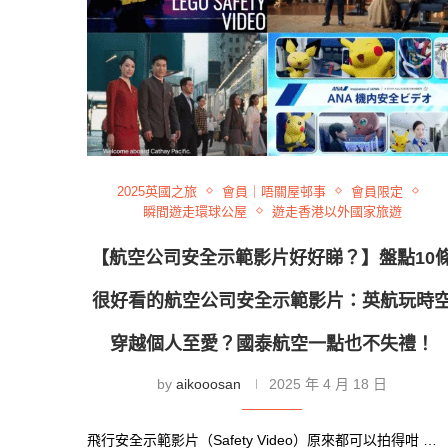
2025英國之旅
會員｜唔關屋邨事
會員限定
瞬間遊走環球公屋
遊走香港以外國家旅遊
【航空公司安全示範影片好好睇？】盤點10
很好看的航空公司安全示範影片：英航玩時
穿越個人至愛？國泰航空一點也不失禮！
by
aikooosan
2025 年 4 月 18 日
飛行安全示範影片（Safety Video）原來都可以拍得咁 …