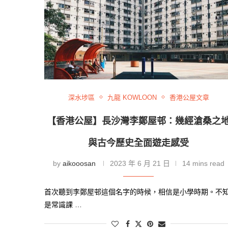
深水埗區
九龍 KOWLOON
香港公屋文章
【香港公屋】長沙灣李鄭屋邨：幾經滄桑之
與古今歷史全面遊走感受
by
aikooosan
2023 年 6 月 21 日
14 mins read
首次聽到李鄭屋邨這個名字的時候，相信是小學時期。不
是常識課 …