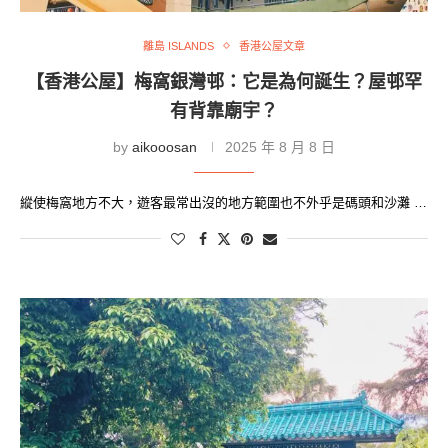
離島 ISLANDS
香港公屋文章
【香港公屋】梅窩銀灣邨：它是為何誕生？屋邨罕
有背靠廟宇？
by
aikooosan
2025 年 8 月 8 日
縱使梅窩地方不大，遊客最常出沒的地方範圍也不外乎是碼頭和沙灘 …