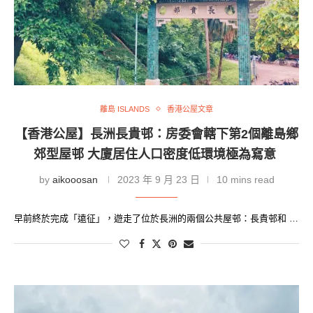
離島 ISLANDS
香港公屋文章
【香港公屋】長洲長貴邨：房委會轄下第2個離島鄉
郊型屋邨 大廈居住人口密度低環境極為寫意
by
aikooosan
2023 年 9 月 23 日
10 mins read
早前終於完成「遠征」，遊走了位於長洲的兩個公共屋邨：長貴邨和 …