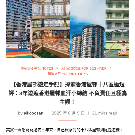
屋邨遊走手記 NOTES
入門必讀文章 FOR BEGINNER
精選文章 EDITOR'S PICKS
【香港屋邨遊走手記】探索香港屋邨十八區極短
評：3年遊遍香港屋邨血汗小總結 不負責任且極為
主觀！
by
aikooosan
2025 年 8 月 9 日
21 mins read
其實一直想寫寫過去三年來，自己觀察到的十八區屋邨到底是怎樣。 …