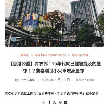
葵青區
新界 NEW TERRITORIES
香港公屋文章
【香港公屋】青衣邨：70年代就已經被提及的屋
邨！？驚喜隱世小火車現身屋邨
by
Lam Choi
2025 年 8 月 13 日
8 mins read
青衣邨是青衣島上的第3個公共屋邨，亦是青衣的屋邨中少數不是以 …