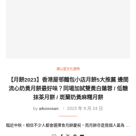
講公屋文化選物
【月餅2023】香港屋邨麵包小店月餅5大推薦 邊間
流心奶黃月餅最好味？同場加試雙黃白蓮蓉 / 低糖
抹茶月餅 / 斑蘭奶黃麻糬月餅
by
aikooosan
2023 年 9 月 24 日
臨近中秋，相信不少人都會選擇食月餅慶祝，而月餅亦是我個人最為 …