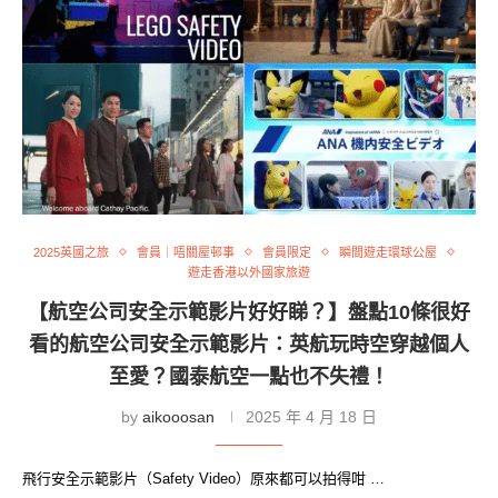
2025英國之旅
會員｜唔關屋邨事
會員限定
瞬間遊走環球公屋
遊走香港以外國家旅遊
【航空公司安全示範影片好好睇？】盤點10條很好
看的航空公司安全示範影片：英航玩時空穿越個人
至愛？國泰航空一點也不失禮！
by
aikooosan
2025 年 4 月 18 日
飛行安全示範影片（Safety Video）原來都可以拍得咁 …