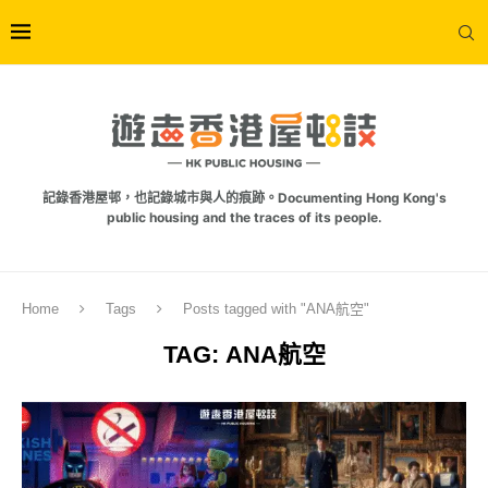
記錄香港屋邨，也記錄城市與人的痕跡。Documenting Hong Kong's
public housing and the traces of its people.
Home
Tags
Posts tagged with "ANA航空"
TAG:
ANA航空