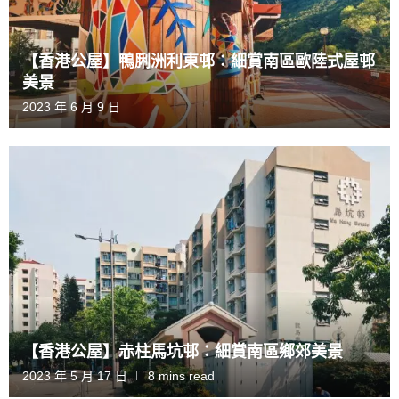
【香港公屋】鴨脷洲利東邨：細賞南區歐陸式屋邨
美景
2023 年 6 月 9 日
【香港公屋】赤柱馬坑邨：細賞南區鄉郊美景
2023 年 5 月 17 日
8 mins read