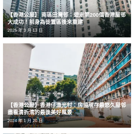
【香港公屋】 南區田灣邨：遊走第200個香港屋邨
大成功！前身為徙置區後來重建
2025 年 3 月 13 日
【香港公屋】香港仔漁光村：房協現存最悠久屋邨
盡看清拆清的最後美好風景
2024 年 1 月 20 日