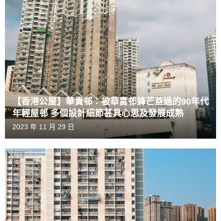
【香港公屋】華貴邨：被華富邨鋒芒蓋過的90年代
年輕屋邨 多個設計細節甚具心思及發展成熟
2023 年 11 月 29 日